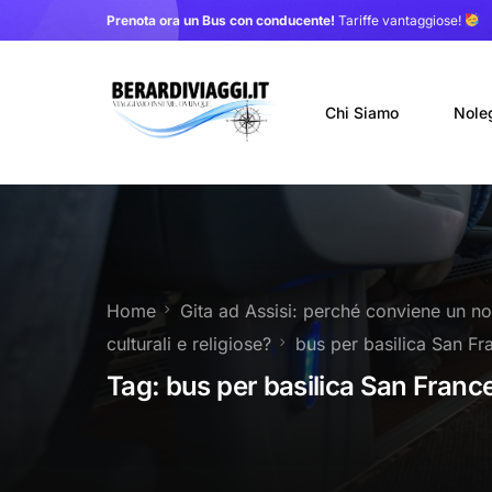
Prenota ora un Bus con conducente!
Tariffe vantaggiose!
Chi Siamo
Nole
Auto
Nole
Home
Gita ad Assisi: perché conviene un no
Noleg
culturali e religiose?
bus per basilica San F
Trasf
Tag:
bus per basilica San Franc