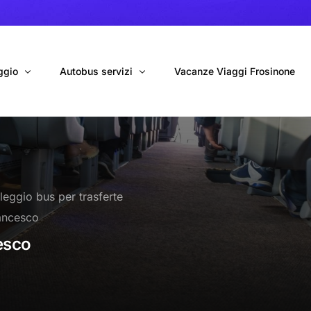
ggio
Autobus servizi
Vacanze Viaggi Frosinone
bus con conducente
Navetta Autobus da Fiumicino
ggio autobus Tour organizzati
Navetta Autobus da Ciampino
leggio bus per trasferte
gio 9 Posti Online
Autobus per Tour privati
rancesco
erimenti privati
Cinecittà World in BUS
esco
Roma World in BUS
Autobus per il Mare (Frosinone – Terracina)