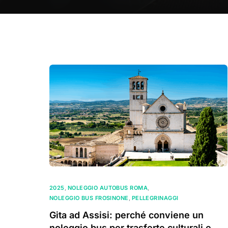
2025
,
NOLEGGIO AUTOBUS ROMA
,
NOLEGGIO BUS FROSINONE
,
PELLEGRINAGGI
Gita ad Assisi: perché conviene un
noleggio bus per trasferte culturali e