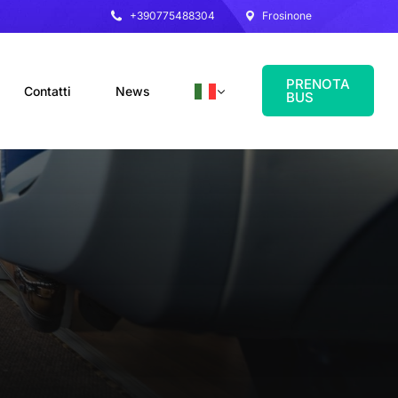
+390775488304
Frosinone
PRENOTA
Contatti
News
BUS