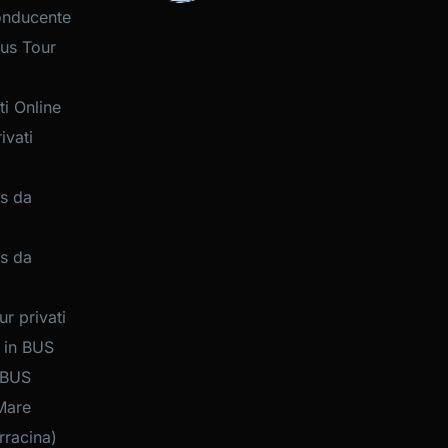
onducente
us Tour
i Online
ivati
s da
s da
r privati
 in BUS
 BUS
Mare
rracina)