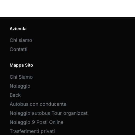
Azienda
Chi siamo
Contatti
Mappa Sito
Chi Siamo
Noleggio
Back
Autobus con conducente
Noleggio autobus Tour organizzati
Noleggio 9 Posti Online
Trasferimenti privati