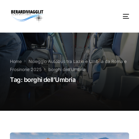
Chi Siamo
Noleggio
Home
Noleggio Autobus tra Lazio e Umbria da Roma e
Frosinone 2025
borghi dell’Umbria
Autobus servizi
Tag:
borghi dell’Umbria
Vacanze Viaggi Frosinone
Contatti
News