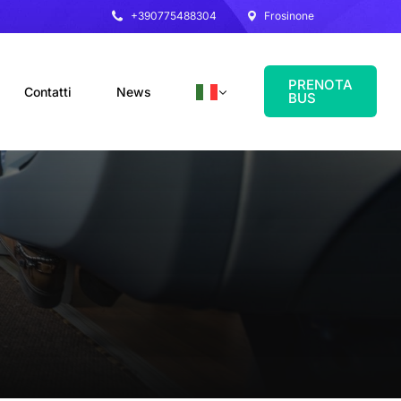
+390775488304
Frosinone
PRENOTA
Contatti
News
BUS