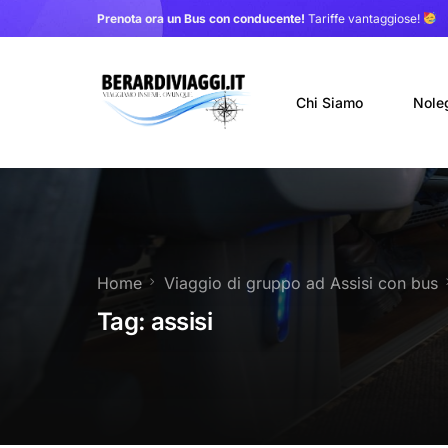
Prenota ora un Bus con conducente!
Tariffe vantaggiose!
Chi Siamo
Nole
Auto
Nole
Home
Viaggio di gruppo ad Assisi con bus
Noleg
Tag:
assisi
Trasf