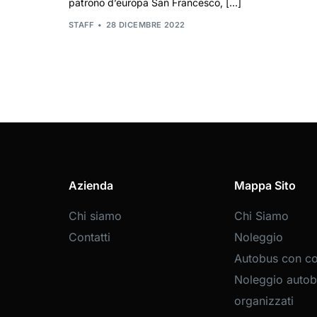
patrono d’europa San Francesco, […]
STAFF
28 DICEMBRE 2022
Azienda
Mappa Sito
Chi siamo
Chi Siamo
Contatti
Noleggio
Autobus con c
Noleggio autob
organizzati