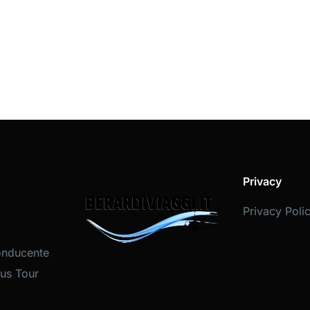
Privacy
Privacy Poli
onducente
us Tour