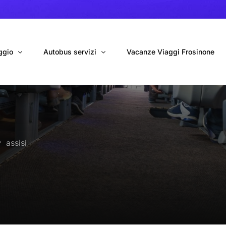
ggio
Autobus servizi
Vacanze Viaggi Frosinone
bus con conducente
Navetta Autobus da Fiumicino
ggio autobus Tour organizzati
Navetta Autobus da Ciampino
assisi
gio 9 Posti Online
Autobus per Tour privati
erimenti privati
Cinecittà World in BUS
Roma World in BUS
Autobus per il Mare (Frosinone – Terracina)