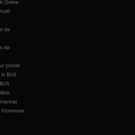
i Online
ivati
s da
s da
r privati
 in BUS
 BUS
Mare
rracina)
 Frosinone