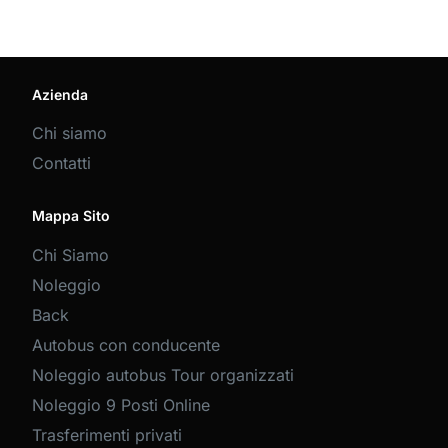
Azienda
Chi siamo
Contatti
Mappa Sito
Chi Siamo
Noleggio
Back
Autobus con conducente
Noleggio autobus Tour organizzati
Noleggio 9 Posti Online
Trasferimenti privati