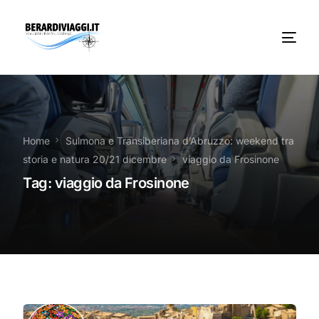
Chi Siamo
Noleggio
Home
Sulmona e Transiberiana d’Abruzzo: weekend tra
storia e natura 20/21 dicembre
viaggio da Frosinone
Autobus servizi
Tag:
viaggio da Frosinone
Vacanze Viaggi Frosinone
Contatti
News