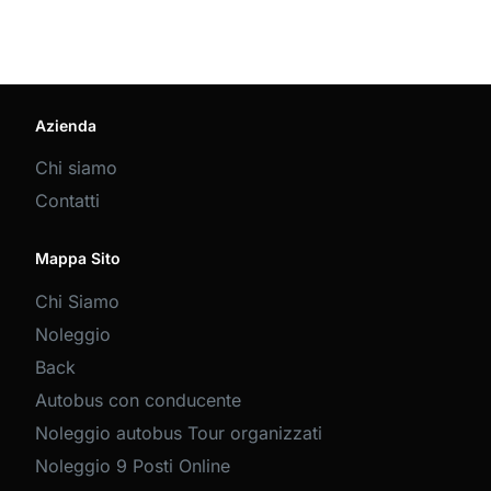
Azienda
Chi siamo
Contatti
Mappa Sito
Chi Siamo
Noleggio
Back
Autobus con conducente
Noleggio autobus Tour organizzati
Noleggio 9 Posti Online