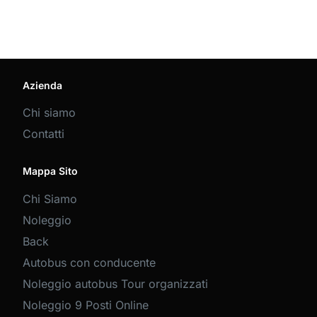
Azienda
Chi siamo
Contatti
Mappa Sito
Chi Siamo
Noleggio
Back
Autobus con conducente
Noleggio autobus Tour organizzati
Noleggio 9 Posti Online