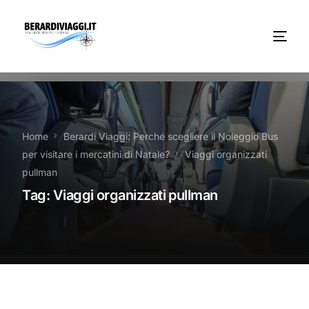
Chi Siamo
Noleggio
Home
Berardi Viaggi: Perché scegliere il Noleggio Bus
per visitare i mercatini di Natale?
Viaggi organizzati
Autobus servizi
pullman
Tag:
Viaggi organizzati pullman
Vacanze Viaggi Frosinone
Contatti
News