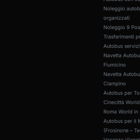
Noleggio autob
organizzati
Noleggio 9 Post
Trasferimenti pr
Autobus servizi
Navetta Autobu
Fiumicino
Navetta Autobu
Ciampino
Autobus per Tou
Cinecittà World
Roma World in
Autobus per il 
(Frosinone – Te
Vacanze Viaggi