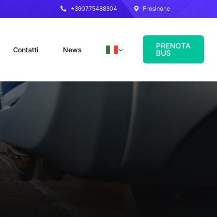
+390775488304
Frosinone
PRENOTA
Contatti
News
BUS