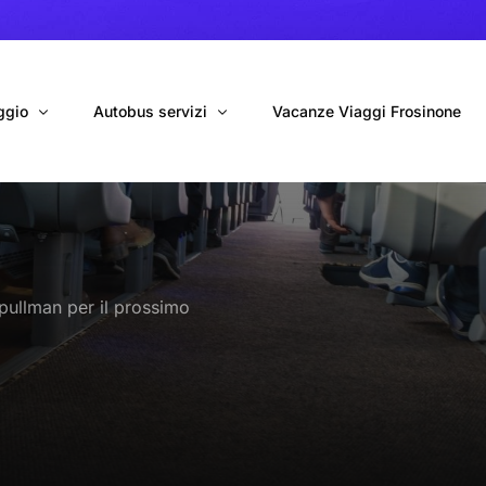
ggio
Autobus servizi
Vacanze Viaggi Frosinone
bus con conducente
Navetta Autobus da Fiumicino
ggio autobus Tour organizzati
Navetta Autobus da Ciampino
pullman per il prossimo
gio 9 Posti Online
Autobus per Tour privati
erimenti privati
Cinecittà World in BUS
Roma World in BUS
Autobus per il Mare (Frosinone – Terracina)