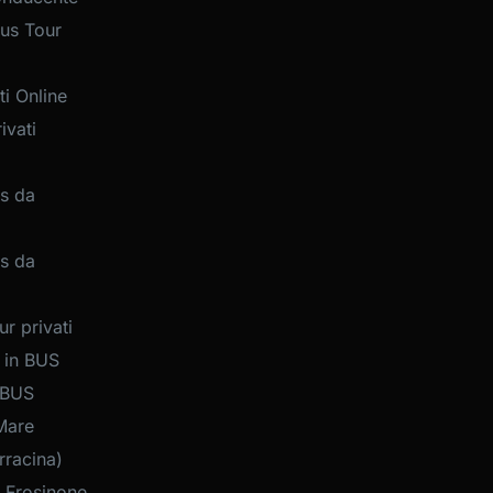
us Tour
i Online
ivati
s da
s da
r privati
 in BUS
 BUS
Mare
rracina)
 Frosinone