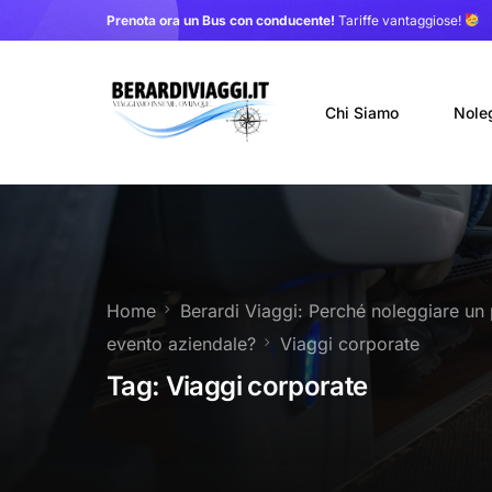
Prenota ora un Bus con conducente!
Tariffe vantaggiose!
Chi Siamo
Nole
Auto
Nole
Home
Berardi Viaggi: Perché noleggiare un 
Noleg
evento aziendale?
Viaggi corporate
Trasf
Tag:
Viaggi corporate