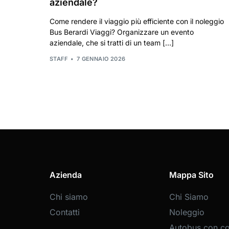
aziendale?
Come rendere il viaggio più efficiente con il noleggio
Bus Berardi Viaggi? Organizzare un evento
aziendale, che si tratti di un team […]
STAFF
7 GENNAIO 2026
Azienda
Mappa Sito
Chi siamo
Chi Siamo
Contatti
Noleggio
Autobus con c