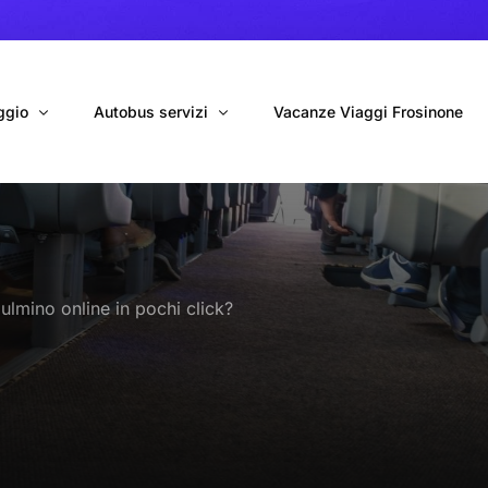
ggio
Autobus servizi
Vacanze Viaggi Frosinone
bus con conducente
Navetta Autobus da Fiumicino
ggio autobus Tour organizzati
Navetta Autobus da Ciampino
lmino online in pochi click?
gio 9 Posti Online
Autobus per Tour privati
erimenti privati
Cinecittà World in BUS
Roma World in BUS
Autobus per il Mare (Frosinone – Terracina)