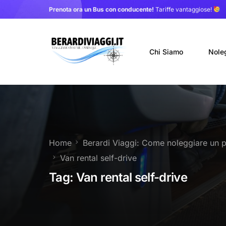
Prenota ora un Bus con conducente!
Tariffe vantaggiose!
Chi Siamo
Nole
Auto
Nole
Home
Berardi Viaggi: Come noleggiare un pu
Noleg
Van rental self-drive
Trasf
Tag:
Van rental self-drive