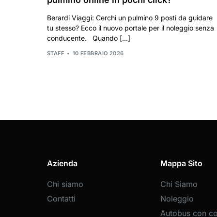
Berardi Viaggi: Cerchi un pulmino 9 posti da guidare
tu stesso? Ecco il nuovo portale per il noleggio senza
conducente. Quando […]
STAFF
10 FEBBRAIO 2026
Azienda
Mappa Sito
Chi siamo
Chi Siamo
Contatti
Noleggio
Autobus con c