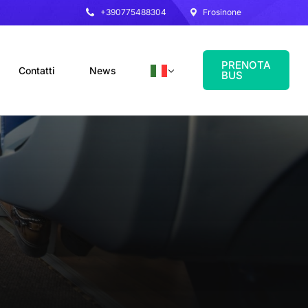
+390775488304
Frosinone
PRENOTA
Contatti
News
BUS