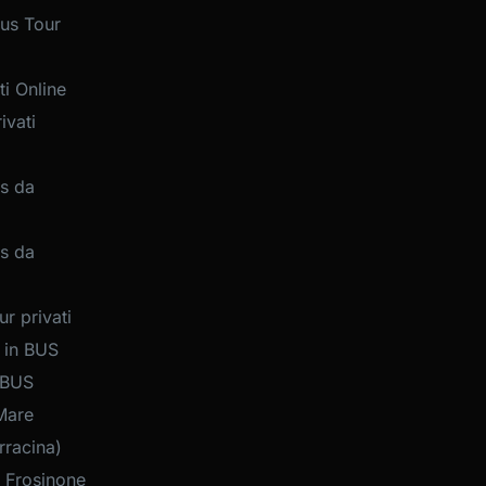
us Tour
i Online
ivati
s da
s da
r privati
 in BUS
 BUS
Mare
rracina)
 Frosinone