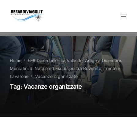
Chi Siamo
Noleggio
Home
6-8 Dicembre – La Valle dell’Adige a Dicembre:
Mercatini di Natale ed Escursioni tra Rovereto, Trento e
Autobus servizi
Lavarone
Vacanze organizzate
Tag:
Vacanze organizzate
Vacanze Viaggi Frosinone
Contatti
News