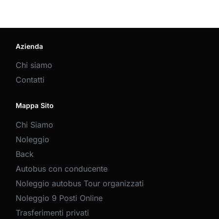
Azienda
Chi siamo
Contatti
Mappa Sito
Chi Siamo
Noleggio
Back
Autobus con conducente
Noleggio autobus Tour organizzati
Noleggio 9 Posti Online
Trasferimenti privati