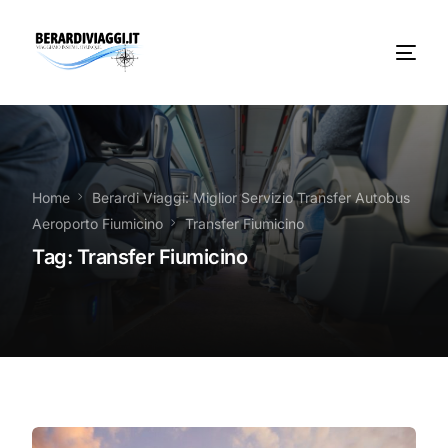
Chi Siamo
Noleggio
Home
Berardi Viaggi: Miglior Servizio Transfer Autobus
Aeroporto Fiumicino
Transfer Fiumicino
Autobus servizi
Tag:
Transfer Fiumicino
Vacanze Viaggi Frosinone
Contatti
News