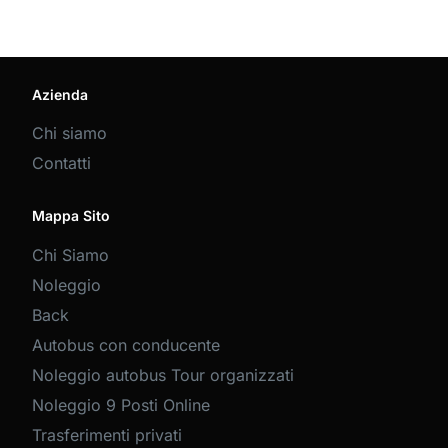
Azienda
Chi siamo
Contatti
Mappa Sito
Chi Siamo
Noleggio
Back
Autobus con conducente
Noleggio autobus Tour organizzati
Noleggio 9 Posti Online
Trasferimenti privati