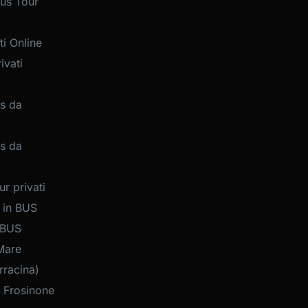
us Tour
i Online
ivati
s da
s da
r privati
 in BUS
 BUS
Mare
rracina)
 Frosinone