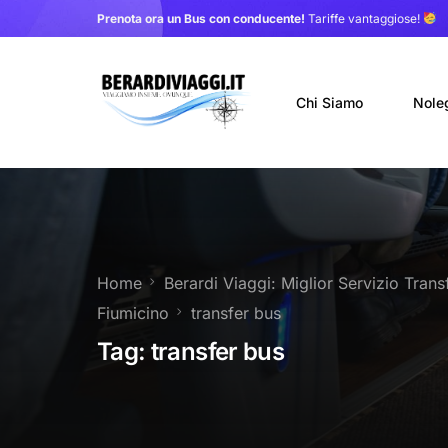
Prenota ora un Bus con conducente!
Tariffe vantaggiose!
Chi Siamo
Nole
Auto
Nole
Home
Berardi Viaggi: Miglior Servizio Tran
Noleg
Fiumicino
transfer bus
Trasf
Tag:
transfer bus