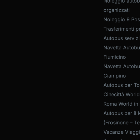
Noleggio autob
organizzati
Noleggio 9 Post
Trasferimenti pr
Autobus servizi
Navetta Autobu
Fiumicino
Navetta Autobu
Ciampino
Autobus per Tou
Cinecittà World
Roma World in
Autobus per il 
(Frosinone – Te
Vacanze Viaggi