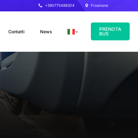
+390775488304
Frosinone
PRENOTA
Contatti
News
BUS