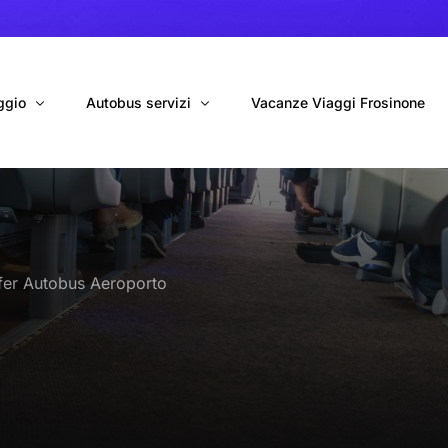
ggio
Autobus servizi
Vacanze Viaggi Frosinone
bus con conducente
Navetta Autobus da Fiumicino
ggio autobus Tour organizzati
Navetta Autobus da Ciampino
sfer Autobus Aeroporto
gio 9 Posti Online
Autobus per Tour privati
erimenti privati
Cinecittà World in BUS
Roma World in BUS
Autobus per il Mare (Frosinone – Terracina)