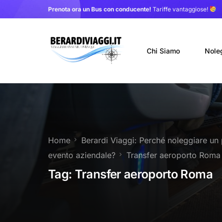
Prenota ora un Bus con conducente!
Tariffe vantaggiose!
Chi Siamo
Nole
Auto
Nole
Home
Berardi Viaggi: Perché noleggiare un 
Noleg
evento aziendale?
Transfer aeroporto Roma
Trasf
Tag:
Transfer aeroporto Roma