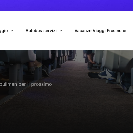
ggio
Autobus servizi
Vacanze Viaggi Frosinone
bus con conducente
Navetta Autobus da Fiumicino
ggio autobus Tour organizzati
Navetta Autobus da Ciampino
pullman per il prossimo
gio 9 Posti Online
Autobus per Tour privati
erimenti privati
Cinecittà World in BUS
Roma World in BUS
Autobus per il Mare (Frosinone – Terracina)