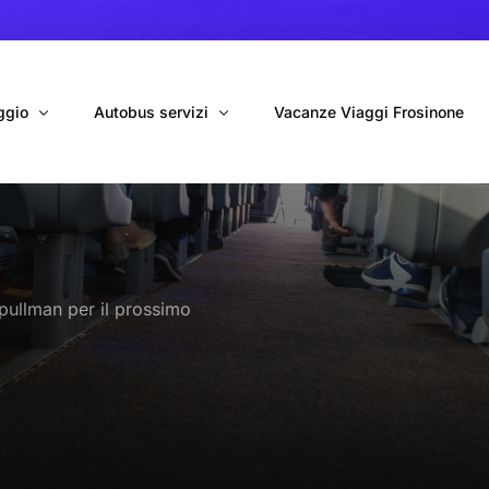
ggio
Autobus servizi
Vacanze Viaggi Frosinone
bus con conducente
Navetta Autobus da Fiumicino
ggio autobus Tour organizzati
Navetta Autobus da Ciampino
pullman per il prossimo
gio 9 Posti Online
Autobus per Tour privati
erimenti privati
Cinecittà World in BUS
Roma World in BUS
Autobus per il Mare (Frosinone – Terracina)