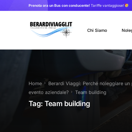
Prenota ora un Bus con conducente!
Tariffe vantaggiose!
Chi Siamo
Nole
Auto
Nole
Home
Berardi Viaggi: Perché noleggiare un 
Noleg
evento aziendale?
Team building
Trasf
Tag:
Team building