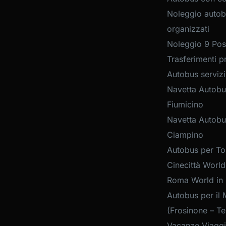
Noleggio autob
organizzati
Noleggio 9 Post
Trasferimenti pr
Autobus servizi
Navetta Autobu
Fiumicino
Navetta Autobu
Ciampino
Autobus per Tou
Cinecittà World
Roma World in
Autobus per il 
(Frosinone – Te
Vacanze Viaggi