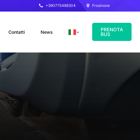
+390775488304
Frosinone
PRENOTA
Contatti
News
BUS