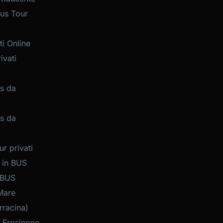
us Tour
i Online
ivati
s da
s da
r privati
 in BUS
 BUS
Mare
rracina)
 Frosinone