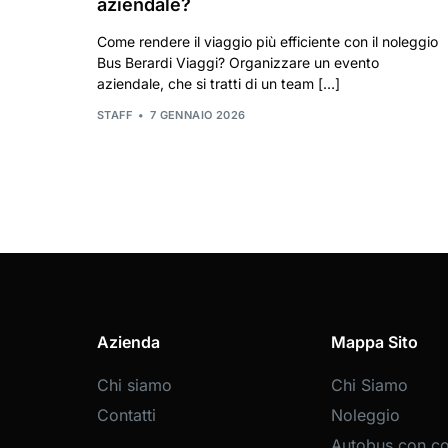
aziendale?
Come rendere il viaggio più efficiente con il noleggio
Bus Berardi Viaggi? Organizzare un evento
aziendale, che si tratti di un team […]
STAFF
7 GENNAIO 2026
Azienda
Mappa Sito
Chi siamo
Chi Siamo
Contatti
Noleggio
Autobus con c