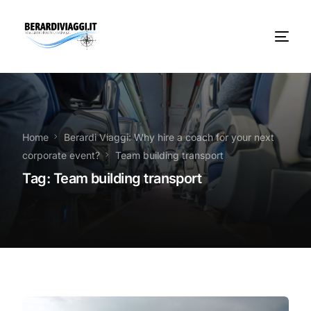
Chi Siamo
Noleggio
Home
Berardi Viaggi: Why hire a coach for your next
corporate event?
Team building transport
Autobus servizi
Tag:
Team building transport
Vacanze Viaggi Frosinone
Contatti
News