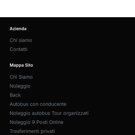
Azienda
Chi siamo
Contatti
Mappa Sito
Chi Siamo
Noleggio
Back
Autobus con conducente
Noleggio autobus Tour organizzati
Noleggio 9 Posti Online
Trasferimenti privati