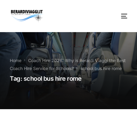
Chi Siamo
Noleggio
Home
Coach Hire 2026: Why is Berardi Viaggi the Best
Coach Hire Service for Schools?
school bus hire rome
Autobus servizi
Tag:
school bus hire rome
Vacanze Viaggi Frosinone
Contatti
News