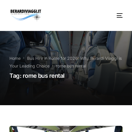
Chi Siamo
Noleggio
Home
Bus Hire in Rome for 2026: Why Berardi Viaggi is
Your Leading Choice
rome bus rental
Autobus servizi
Tag:
rome bus rental
Vacanze Viaggi Frosinone
Contatti
News