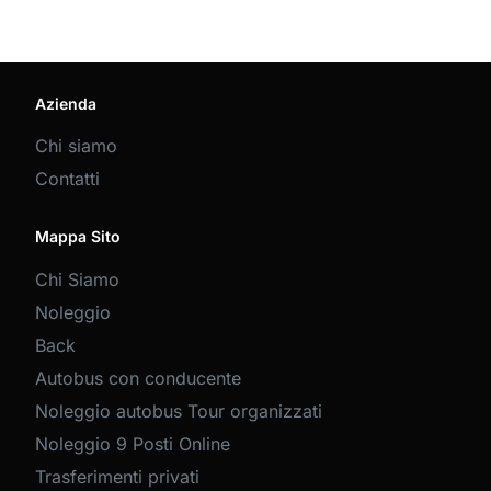
Azienda
Chi siamo
Contatti
Mappa Sito
Chi Siamo
Noleggio
Back
Autobus con conducente
Noleggio autobus Tour organizzati
Noleggio 9 Posti Online
Trasferimenti privati