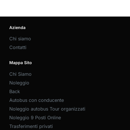
Azienda
Chi siamo
Contatti
Mappa Sito
Chi Siamo
Noleggio
Back
Autobus con conducente
Noleggio autobus Tour organizzati
Noleggio 9 Posti Online
Trasferimenti privati