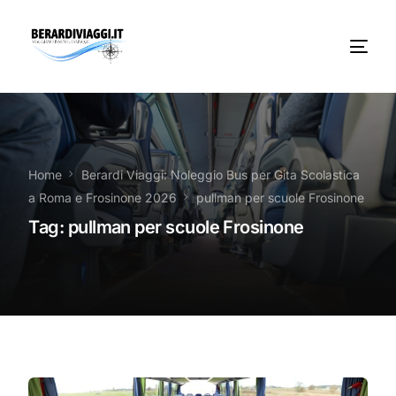
Chi Siamo
Noleggio
Home
Berardi Viaggi: Noleggio Bus per Gita Scolastica
a Roma e Frosinone 2026
pullman per scuole Frosinone
Autobus servizi
Tag:
pullman per scuole Frosinone
Vacanze Viaggi Frosinone
Contatti
News