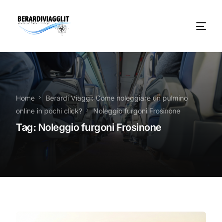
Chi Siamo
Noleggio
Home
Berardi Viaggi: Come noleggiare un pulmino
online in pochi click?
Noleggio furgoni Frosinone
Autobus servizi
Tag:
Noleggio furgoni Frosinone
Vacanze Viaggi Frosinone
Contatti
News