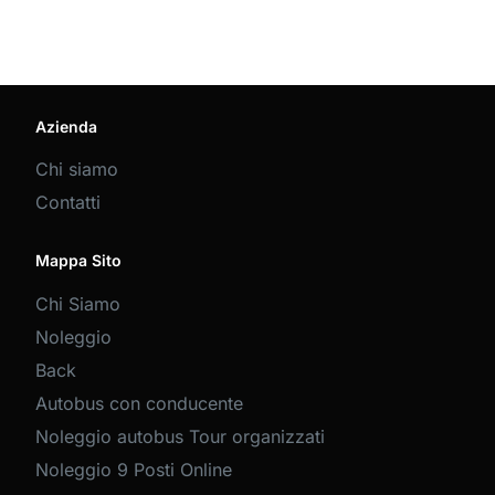
Azienda
Chi siamo
Contatti
Mappa Sito
Chi Siamo
Noleggio
Back
Autobus con conducente
Noleggio autobus Tour organizzati
Noleggio 9 Posti Online