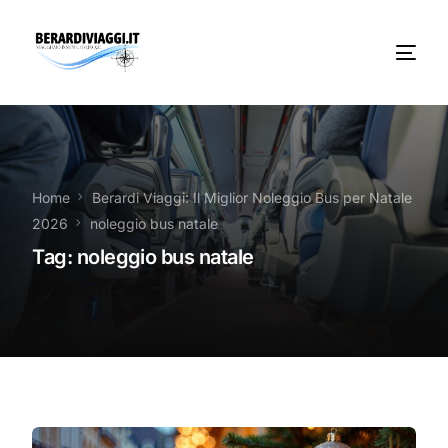
Chi Siamo
Noleggio
Home
Berardi Viaggi: Il Miglior Noleggio Bus per Natale
2026
noleggio bus natale
Autobus servizi
Tag:
noleggio bus natale
Vacanze Viaggi Frosinone
Contatti
News