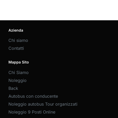
Azienda
Chi siamo
Contatti
Mappa Sito
Chi Siamo
Noleggio
Back
Autobus con conducente
Noleggio autobus Tour organizzati
Noleggio 9 Posti Online