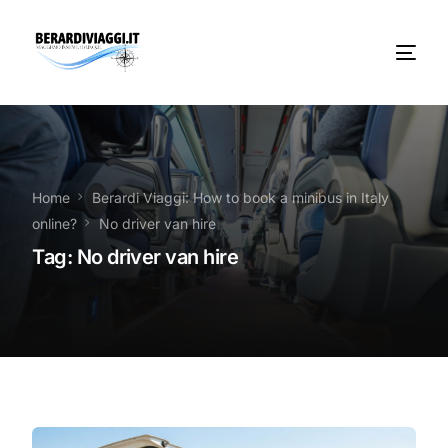
Chi Siamo
Noleggio
Home
Berardi Viaggi: How to book a minibus in Italy
online?
No driver van hire
Autobus servizi
Tag:
No driver van hire
Vacanze Viaggi Frosinone
Contatti
News