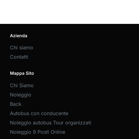
Azienda
Chi siamo
Contatti
Mappa Sito
Chi Siamo
Noleggio
Back
Autobus con conducente
Noleggio autobus Tour organizzati
Noleggio 9 Posti Online