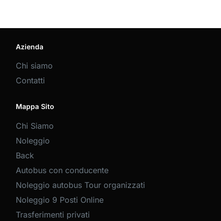
Azienda
Chi siamo
Contatti
Mappa Sito
Chi Siamo
Noleggio
Back
Autobus con conducente
Noleggio autobus Tour organizzati
Noleggio 9 Posti Online
Trasferimenti privati