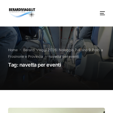
Chi Siamo
Noleggio
Home
Berardi Viaggi 2026: Noleggio Pulmino 9 Posti a
Frosinone e Provincia
navetta per eventi
Autobus servizi
Tag:
navetta per eventi
Vacanze Viaggi Frosinone
Contatti
News