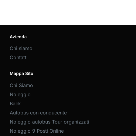
Azienda
Chi siamo
Contatti
Mappa Sito
Chi Siamo
Noleggio
Back
Autobus con conducente
Noleggio autobus Tour organizzati
Noleggio 9 Posti Online