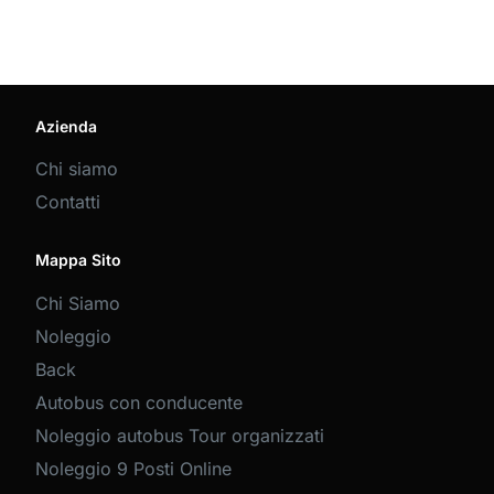
Azienda
Chi siamo
Contatti
Mappa Sito
Chi Siamo
Noleggio
Back
Autobus con conducente
Noleggio autobus Tour organizzati
Noleggio 9 Posti Online