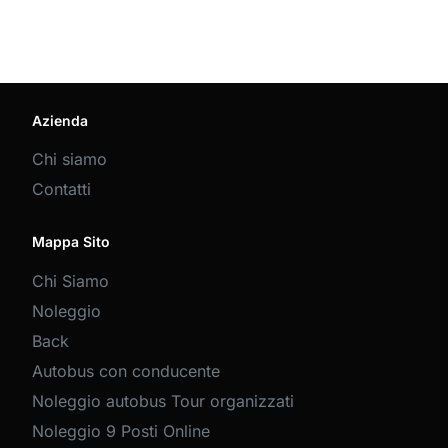
Azienda
Chi siamo
Contatti
Mappa Sito
Chi Siamo
Noleggio
Back
Autobus con conducente
Noleggio autobus Tour organizzati
Noleggio 9 Posti Online