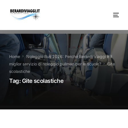
Chi Siamo
Noleggio
Home
Noleggio Bus 2026: Perché Berardi Viaggi è il
miglior servizio di noleggio pullman per le scuole?
Gite
Autobus servizi
scolastiche
Tag:
Gite scolastiche
Vacanze Viaggi Frosinone
Contatti
News