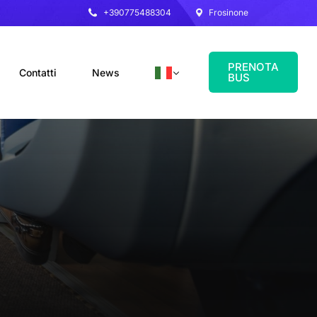
+390775488304
Frosinone
PRENOTA
Contatti
News
BUS