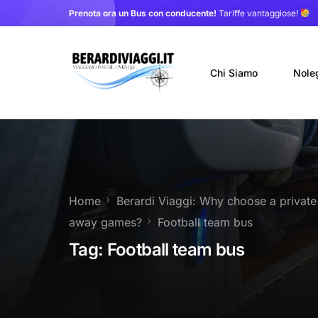
Prenota ora un Bus con conducente!
Tariffe vantaggiose!
Chi Siamo
Nole
Auto
Nole
Home
Berardi Viaggi: Why choose a private
Noleg
away games?
Football team bus
Trasf
Tag:
Football team bus