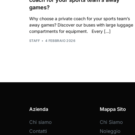
games?
Why choose a private coach for your sports team’s
away games? Discover our buses with large luggage
compartments for equipment. Every […]
STAFF
4 FEBBRAIO 2026
Azienda
Mappa Sito
Chi siamo
Chi Siamo
Contatti
Noleggio