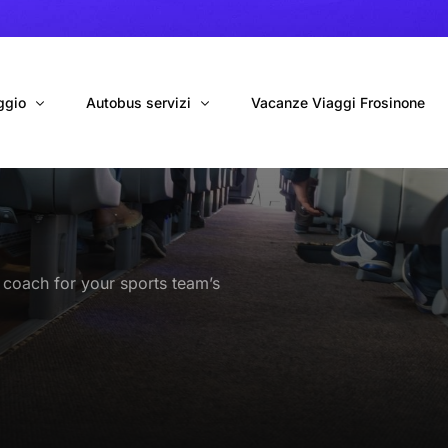
ggio
Autobus servizi
Vacanze Viaggi Frosinone
bus con conducente
Navetta Autobus da Fiumicino
ggio autobus Tour organizzati
Navetta Autobus da Ciampino
 coach for your sports team’s
gio 9 Posti Online
Autobus per Tour privati
erimenti privati
Cinecittà World in BUS
Roma World in BUS
Autobus per il Mare (Frosinone – Terracina)