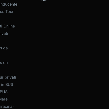
onducente
us Tour
i Online
ivati
s da
s da
r privati
 in BUS
 BUS
Mare
rracina)