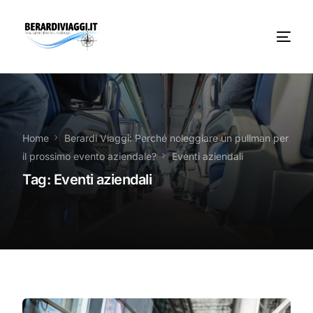
Chi Siamo
Noleggio
Home
Berardi Viaggi: Perché noleggiare un pullman per
il prossimo evento aziendale?
Eventi aziendali
Autobus servizi
Tag:
Eventi aziendali
Vacanze Viaggi Frosinone
Contatti
News