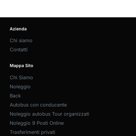
Azienda
Chi siamo
Contatti
Mappa Sito
Chi Siamo
Noleggio
Back
Autobus con conducente
Noleggio autobus Tour organizzati
Noleggio 9 Posti Online
Trasferimenti privati