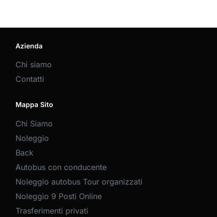
Azienda
Chi siamo
Contatti
Mappa Sito
Chi Siamo
Noleggio
Back
Autobus con conducente
Noleggio autobus Tour organizzati
Noleggio 9 Posti Online
Trasferimenti privati