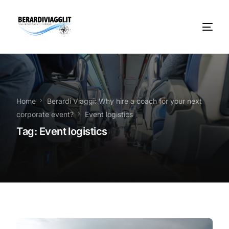
Chi Siamo
Noleggio
Home
Berardi Viaggi: Why hire a coach for your next
corporate event?
Event logistics
Autobus servizi
Tag:
Event logistics
Vacanze Viaggi Frosinone
Contatti
News