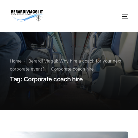
Chi Siamo
Noleggio
Home
Berardi Viaggi: Why hire a coach for your next
corporate event?
Corporate coach hire
Autobus servizi
Tag:
Corporate coach hire
Vacanze Viaggi Frosinone
Contatti
News