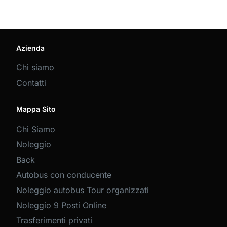
Azienda
Chi siamo
Contatti
Mappa Sito
Chi Siamo
Noleggio
Back
Autobus con conducente
Noleggio autobus Tour organizzati
Noleggio 9 Posti Online
Trasferimenti privati