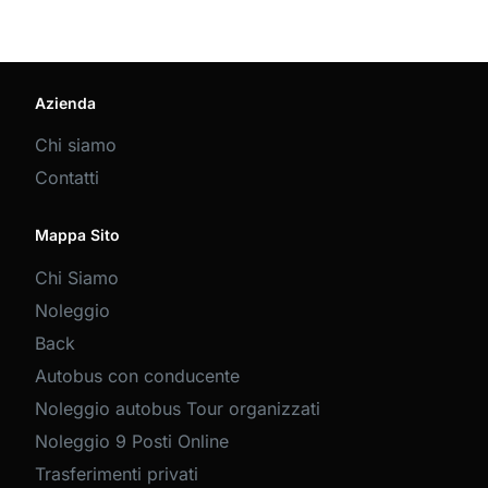
Azienda
Chi siamo
Contatti
Mappa Sito
Chi Siamo
Noleggio
Back
Autobus con conducente
Noleggio autobus Tour organizzati
Noleggio 9 Posti Online
Trasferimenti privati