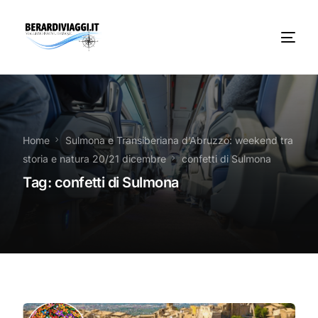
Chi Siamo
Noleggio
Home
Sulmona e Transiberiana d’Abruzzo: weekend tra
storia e natura 20/21 dicembre
confetti di Sulmona
Autobus servizi
Tag:
confetti di Sulmona
Vacanze Viaggi Frosinone
Contatti
News