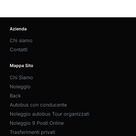
Azienda
Chi siamo
Contatti
Mappa Sito
Chi Siamo
Noleggio
Back
Autobus con conducente
Noleggio autobus Tour organizzati
Noleggio 9 Posti Online
Trasferimenti privati