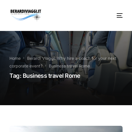
Chi Siamo
Noleggio
Home
Berardi Viaggi: Why hire a coach for your next
corporate event?
Business travel Rome
Autobus servizi
Tag:
Business travel Rome
Vacanze Viaggi Frosinone
Contatti
News