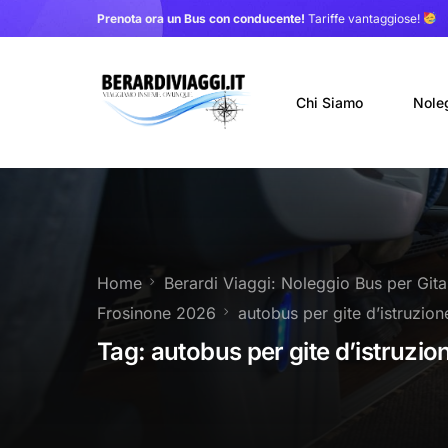
Prenota ora un Bus con conducente!
Tariffe vantaggiose!
Chi Siamo
Nole
Auto
Nole
Home
Berardi Viaggi: Noleggio Bus per Git
Noleg
Frosinone 2026
autobus per gite d’istruzion
Trasf
Tag:
autobus per gite d’istruzio