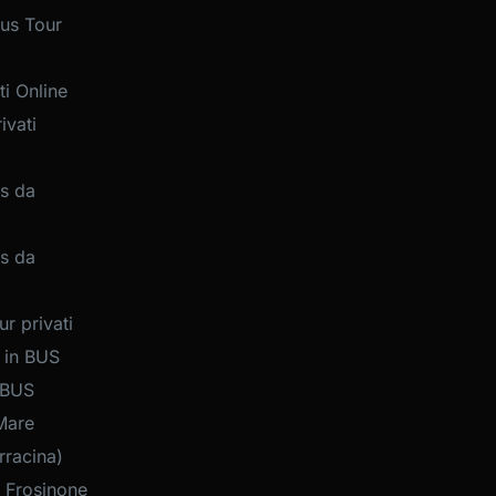
us Tour
i Online
ivati
s da
s da
r privati
 in BUS
 BUS
Mare
rracina)
 Frosinone