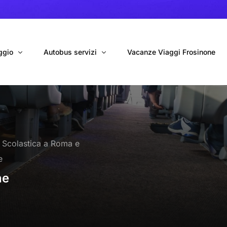
ggio
Autobus servizi
Vacanze Viaggi Frosinone
bus con conducente
Navetta Autobus da Fiumicino
ggio autobus Tour organizzati
Navetta Autobus da Ciampino
a Scolastica a Roma e
gio 9 Posti Online
Autobus per Tour privati
e
erimenti privati
Cinecittà World in BUS
ne
Roma World in BUS
Autobus per il Mare (Frosinone – Terracina)