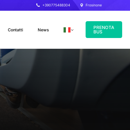
+390775488304
Frosinone
PRENOTA
Contatti
News
BUS