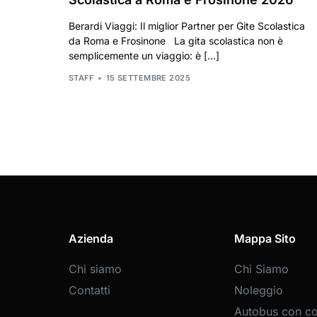
Berardi Viaggi: Il miglior Partner per Gite Scolastica
da Roma e Frosinone La gita scolastica non è
semplicemente un viaggio: è […]
STAFF
15 SETTEMBRE 2025
Azienda
Mappa Sito
Chi siamo
Chi Siamo
Contatti
Noleggio
Autobus con c