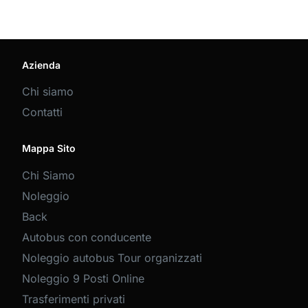
Azienda
Chi siamo
Contatti
Mappa Sito
Chi Siamo
Noleggio
Back
Autobus con conducente
Noleggio autobus Tour organizzati
Noleggio 9 Posti Online
Trasferimenti privati