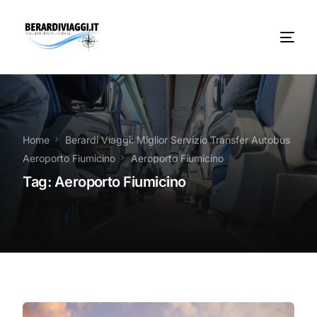
Chi Siamo
Noleggio
Home
Berardi Viaggi: Miglior Servizio Transfer Autobus
Aeroporto Fiumicino
Aeroporto Fiumicino
Autobus servizi
Tag:
Aeroporto Fiumicino
Vacanze Viaggi Frosinone
Contatti
News