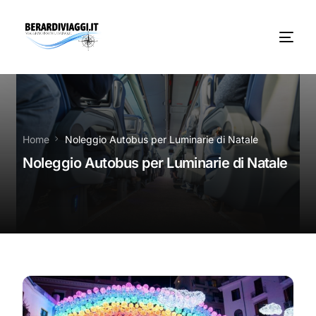
Chi Siamo
Noleggio
Home
Noleggio Autobus per Luminarie di Natale
Noleggio Autobus per Luminarie di Natale
Autobus servizi
Vacanze Viaggi Frosinone
Contatti
News