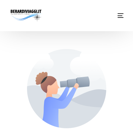
Chi Siamo
Noleggio
Autobus servizi
Vacanze Viaggi Frosinone
Contatti
News